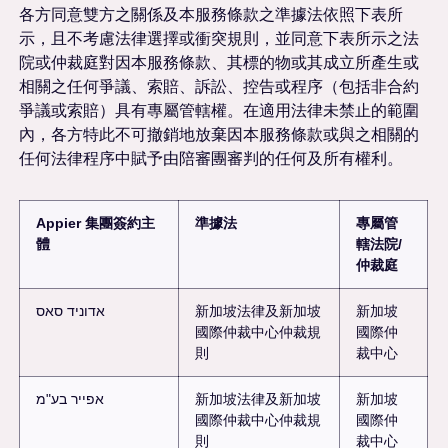
各方同意雙方之關係及本服務條款之準據法依照下表所
示，且不考慮法律選擇或衝突規則，並同意下表所示之法
院或仲裁庭對因本服務條款、其標的物或其成立所產生或
相關之任何爭議、索賠、訴訟、控告或程序（包括非合約
爭議或索賠）具有專屬管轄權。在適用法律未禁止的範圍
內，各方特此不可撤銷地放棄因本服務條款或與之相關的
任何法律程序中賦予由陪審團審判的任何及所有權利。
Appier 集團簽約主
準據法
專屬管
體
轄法院/
仲裁庭
新加坡
新加坡法律及新加坡
אדוניד סאס
國際仲裁中心仲裁規
國際仲
則
裁中心
新加坡
新加坡法律及新加坡
אפייר בע"מ
國際仲裁中心仲裁規
國際仲
則
裁中心