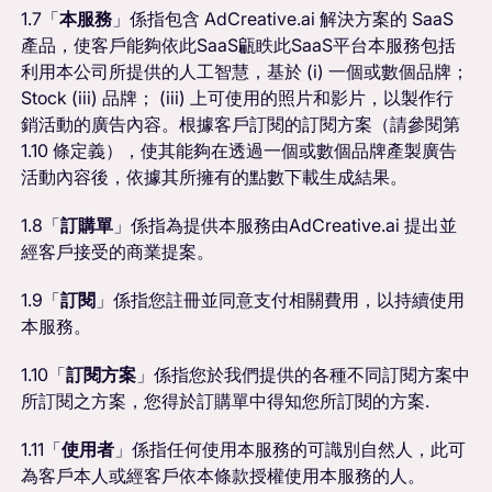
1.7「
本服務
」係指包含 AdCreative.ai 解決方案的 SaaS
產品，使客戶能夠依此SaaS甂眣此SaaS平台本服務包括
利用本公司所提供的人工智慧，基於 (i) 一個或數個品牌；
Stock (iii) 品牌； (iii) 上可使用的照片和影片，以製作行
銷活動的廣告內容。根據客戶訂閱的訂閱方案（請參閱第
1.10 條定義），使其能夠在透過一個或數個品牌產製廣告
活動內容後，依據其所擁有的點數下載生成結果。
1.8「
訂購單
」係指為提供本服務由AdCreative.ai 提出並
經客戶接受的商業提案。
1.9「
訂閱
」係指您註冊並同意支付相關費用，以持續使用
本服務。
1.10「
訂閱方案
」係指您於我們提供的各種不同訂閱方案中
所訂閱之方案，您得於訂購單中得知您所訂閱的方案.
1.11「
使用者
」係指任何使用本服務的可識別自然人，此可
為客戶本人或經客戶依本條款授權使用本服務的人。