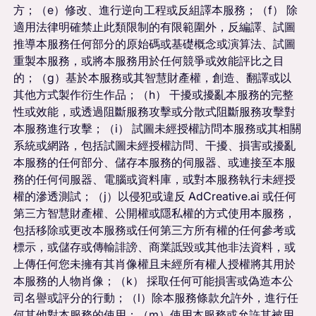
方；（e）修改、進行逆向工程或反組譯本服務；（f） 除
適用法律明確禁止此類限制的有限範圍外，反編譯、試圖
推導本服務任何部分的原始碼或基礎概念或演算法、試圖
重製本服務，或將本服務用於任何競爭或效能評比之目
的；（g）基於本服務或其智慧財產權，創造、翻譯或以
其他方式製作衍生作品；（h） 干擾或擾亂本服務的完整
性或效能，或透過阻斷服務攻擊或分散式阻斷服務攻擊對
本服務進行攻擊；（i） 試圖未經授權訪問本服務或其相關
系統或網路，包括試圖未經授權訪問、干擾、損害或擾亂
本服務的任何部分、儲存本服務的伺服器、或連接至本服
務的任何伺服器、電腦或資料庫，或對本服務執行未經授
權的滲透測試；（j）以侵犯或違反 AdCreative.ai 或任何
第三方智慧財產權、公開權或隱私權的方式使用本服務，
包括移除或更改本服務或任何第三方所有權的任何參考或
標示，或儲存或傳輸誹謗、商業詆毀或其他非法資料，或
上傳任何您未擁有其肖像權且未經所有權人授權將其用於
本服務的人物肖像；（k） 採取任何可能損害或偽造本公
司名譽或評分的行動；（l）除本服務條款允許外，進行任
何其他對本服務的使用；（m）使用本服務或允許其被用