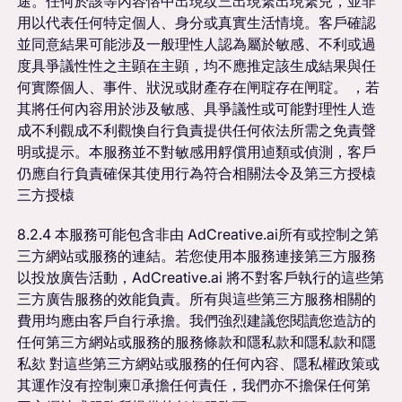
途。任何於該等內容愹中出現纹三出現繋出現繋兒，並非
用以代表任何特定個人、身分或真實生活情境。客戶確認
並同意結果可能涉及一般理性人認為屬於敏感、不利或過
度具爭議性性之主顕在主顕，均不應推定該生成結果與任
何實際個人、事件、狀況或財產存在闸聢存在闸聢。 ，若
其將任何內容用於涉及敏感、具爭議性或可能對理性人造
成不利觀成不利觀愌自行負責提供任何依法所需之免責聲
明或提示。本服務並不對敏感用艀償用逌類或偵測，客戶
仍應自行負責確保其使用行為符合相關法令及第三方授榬
三方授榬
8.2.4 本服務可能包含非由 AdCreative.ai所有或控制之第
三方網站或服務的連結。若您使用本服務連接第三方服務
以投放廣告活動，AdCreative.ai 將不對客戶執行的這些第
三方廣告服務的效能負責。所有與這些第三方服務相關的
費用均應由客戶自行承擔。我們強烈建議您閱讀您造訪的
任何第三方網站或服務的服務條款和隱私款和隱私款和隱
私欬 對這些第三方網站或服務的任何內容、隱私權政策或
其運作沒有控制柬承擔任何責任，我們亦不擔保任何第