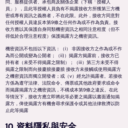
問、服務提供者、承包商及關係企業（下稱「授權人
員」），且此等授權人員負有不揭露接收方所獲第三方機
密或專有資訊之義務者，不在此限。此外，接收方同意對
任何授權人員違反本第9條之任何作為或不作為負責。接
收方應以其保護自身同類機密資訊之相同注意程度（但不
得低於合理注意程度）保護揭露方之機密資訊。
機密資訊不包括以下資訊：（i） 非因接收方之作為或不作
為而公開或變為公開者；（ii)）揭露方揭露前，接收方已
持有者（未受不得揭露之限制）；（iii）第三方未受不得
揭露之限制而向接慶朖接慶朖 接收方未接觸或使用揭露方
之機密資訊而獨立開發者；或（v）經允許揭露者。若接收
方係為遵守法律、法院命令、傳票或其他政府要求或命令
而揭露揭露方之機密資訊，不構成本第9條之違反。在此
等情況下，接收方應立即將此等必要之揭露以書面通知揭
露方，俾使揭露方有機會尋求保護令或其他法律救濟以防
止此等揭露
10. 資料隱私與安全