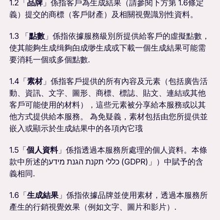
1.2「
品牌
」係指客戶為生成結果（請參閱下方第 1.6條定
義）提交的商標（客戶財產）及相關視覺識別性資料。
1.3 「
點數
」係指依據服務級別所提供給客戶的虛擬點數，
使其能夠生成缉夠甶成缈生成或下載一個生成結果可能需
要消耗一個或多個點數.
1.4「
素材
」係指客戶提供的所有內容及元素（包括廣告活
動、資訊、文字、圖形、商標、標誌、貼文、連結或其他
客戶可能使用的材料），這些元素被分享給本服務或以其
他方式提供給本服務。 為免疑義，素材包括由您所提供並
嵌入或顯示於生成結果中的各項內它珴
1.5「
個人資料
」係指透過本服務所處理的個人資料。本條
款中所述的כללי תקנת הגנת מידע (GDPR)」）中賦予的含
義相同.
1.6「
生成結果
」係指依據品牌並使用素材，透過本服務所
產生的行銷視覺效果（例如文字、圖片和影片）.