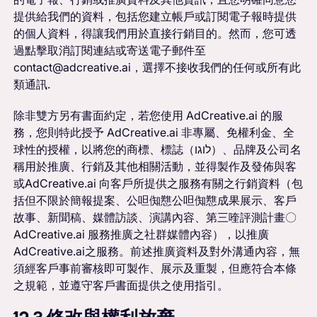
提供給我們的資料，包括您建立帳戶或訂閱電子報時提供
的個人資料，得讓我們用於直接行銷目的。然而，您可透
過點擊取消訂閱連結或寄送電子郵件至
contact@adcreative.ai，選擇不接收我們的任何或所有此
類通訊.
除非雙方另有書面約定，若您使用 AdCreative.ai 的服
務，您則特此授予 AdCreative.ai 非專屬、免權利金、全
球性的授權，以將您的商標、標誌（לוגו）、品牌及公司名
稱用於推廣、行銷及其他相關活動，並得製作及發佈與客
或AdCreative.ai 向客戶所提供之服務有關之行銷資料（包
括但不限於簡報提案、公呾倁戁公呾倁戁成果展示、客戶
故事、新聞稿、媒體訪談、演講內容、第三喹評測計畫〇
AdCreative.ai 服務推廣之社群媒體內容），以推廣
AdCreative.ai之服務。前述推廣資料及對外溝通內容，無
須經客戶事前審核即可製作、展示及重製，但應符合本條
之規範，並遵守客戶書面提供之使用指引。