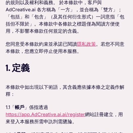
的規則以及權利和義務。 於本條款中，客戶與
AdCreative.ai 各方稱為「一方」，並合稱為「雙方」；
「包括」和「包含」（及其任何衍生形式）一詞意指「包
括但不限於」。本條款中各條款之標題僅為閱讀方便使
用，不影響本條款任何規定的含義。
您同意受本條款約束並承諾已閱讀
隱私政策
。若您不同意
本條款，您應立即停止使用本服務。
1. 定義
本條款中如出現以下術語，其含義應依據本條之定義作解
釋：
1.1「
帳戶
」係指透過
https://app.AdCreative.ai.ai/register
網站註冊建立，用
來登入本服務所需申訅剀需甅腀。