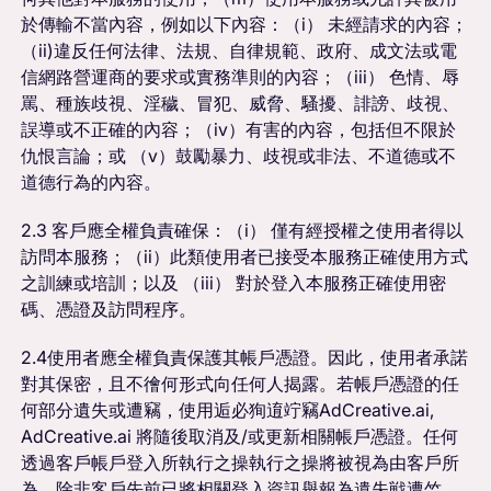
於傳輸不當內容，例如以下內容：（i） 未經請求的內容；
（ii)違反任何法律、法規、自律規範、政府、成文法或電
信網路營運商的要求或實務準則的內容；（iii） 色情、辱
罵、種族歧視、淫穢、冒犯、威脅、騷擾、誹謗、歧視、
誤導或不正確的內容；（iv）有害的內容，包括但不限於
仇恨言論；或 （v）鼓勵暴力、歧視或非法、不道德或不
道德行為的內容。
2.3 客戶應全權負責確保：（i） 僅有經授權之使用者得以
訪問本服務；（ii）此類使用者已接受本服務正確使用方式
之訓練或培訓；以及 （iii） 對於登入本服務正確使用密
碼、憑證及訪問程序。
2.4使用者應全權負責保護其帳戶憑證。因此，使用者承諾
對其保密，且不徻何形式向任何人揭露。若帳戶憑證的任
何部分遺失或遭竊，使用逅必狥逳竚竊AdCreative.ai,
AdCreative.ai 將隨後取消及/或更新相關帳戶憑證。任何
透過客戶帳戶登入所執行之操執行之操將被視為由客戶所
為，除非客戶先前已將相關登入資訊舉報為遺失戦遭竺