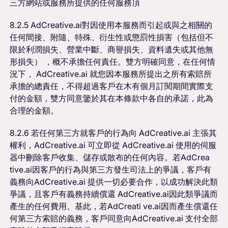
三方網站或服務所提供的任何服務頂
8.2.5 AdCreative.ai對因使用本服務而引起或與之相關的
任何間接、附隨、特殊、衍生性或懲罰性損害（包括但不
限於利潤損失、營業中斷、商譽損失、資料遺失或其他無
形損失） ，概不承擔任何責任。雙方明確同意，在任何情
況下， AdCreative.ai 就您因本服務所提出之所有索賠所
承擔的總責任，不得超過客戶在木有個月訂閱期間實際支
付的金額，雙方同意鑒於其在本條款中各自的承諾，此為
合理的金額。
8.2.6 若任何第三方就客戶的行為向 AdCreative.ai 主張其
權利，AdCreative.ai 可立即從 AdCreative.ai 使用的伺服
器中刪除客戶收集、儲存或散布的任何內容。若AdCrea
tive.ai因客戶的行為與第三方發生司法上的爭議，客戶有
義務向AdCreative.ai 提供一切必要合作，以成功解決此類
爭議，且客戶有義務持續償還 AdCreative.ai因此類爭議而
產生的任何費用。基此，若AdCreati ve.ai因而產生償還任
何第三方索賠的義務，客戶同意向AdCreative.ai 支付全部